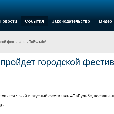
Новости
События
Законодательство
Видео
дской фестиваль #ПаБульбе!
о пройдет городской фести
 готовится яркий и вкусный фестиваль #ПаБульбе, посвящ
а).