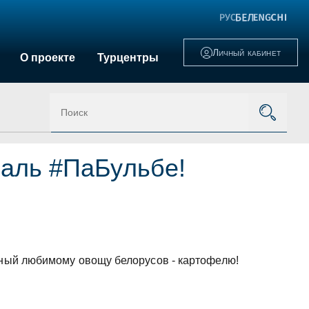
Личный кабинет
О проекте
Турцентры
валь #ПаБульбе!
енный любимому овощу белорусов - картофелю!