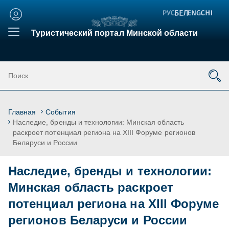
Личный
кабинет
Туристический портал Минской области
Главная
События
Наследие, бренды и технологии: Минская область
раскроет потенциал региона на XIII Форуме регионов
Беларуси и России
Наследие, бренды и технологии:
Минская область раскроет
потенциал региона на XIII Форуме
регионов Беларуси и России