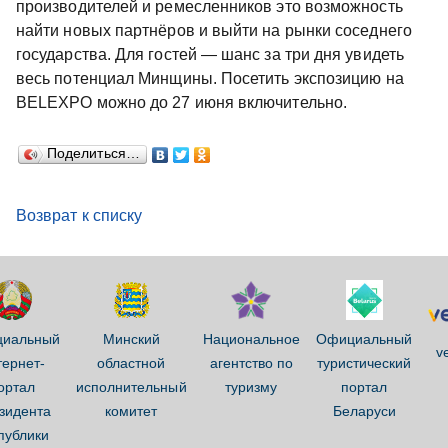
производителей и ремесленников это возможность
найти новых партнёров и выйти на рынки соседнего
государства. Для гостей — шанс за три дня увидеть
весь потенциал Минщины. Посетить экспозицию на
BELEXPO можно до 27 июня включительно.
Поделиться…
Возврат к списку
иальный
Минский
Национальное
Официальный
ve
тернет-
областной
агентство по
туристический
ортал
исполнительный
туризму
портал
зидента
комитет
Беларуси
публики