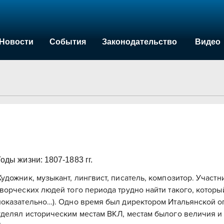
Новости
События
Законодательство
Видео
Годы жизни: 1807-1883 гг.
Художник, музыкант, лингвист, писатель, композитор. Участни
творческих людей того периода трудно найти такого, которы
показательно…). Одно время был директором Итальянской о
уделял историческим местам ВКЛ, местам былого величия и