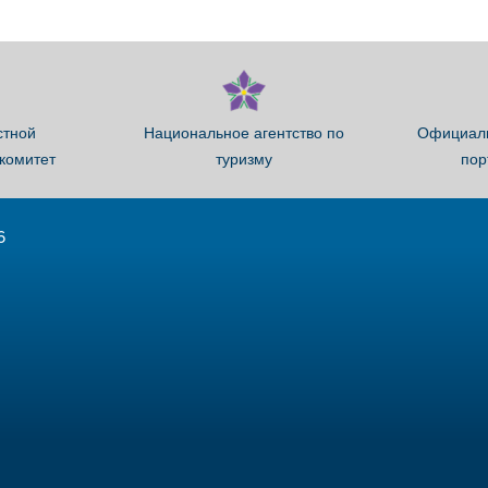
стной
Национальное агентство по
Официаль
комитет
туризму
пор
6