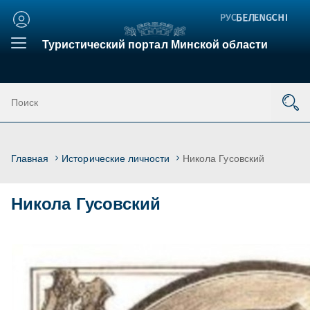
Личный
кабинет
Туристический портал Минской области
Главная
Исторические личноcти
Никола Гусовский
Никола Гусовский