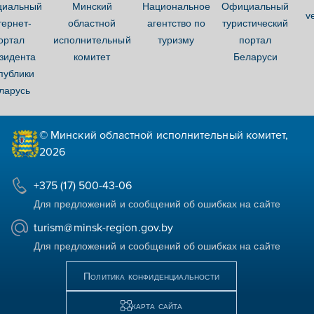
иальный
Минский
Национальное
Официальный
ve
тернет-
областной
агентство по
туристический
ортал
исполнительный
туризму
портал
зидента
комитет
Беларуси
публики
ларусь
© Минский областной исполнительный комитет,
2026
+375 (17) 500-43-06
Для предложений и сообщений об ошибках на сайте
turism@minsk-region.gov.by
Для предложений и сообщений об ошибках на сайте
Политика конфиденциальности
карта сайта