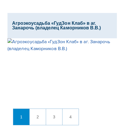
Агроэкоусадьба «ГудЗон Клаб» в аг.
Занарочь (владелец Каморников В.В.)
1
2
3
4