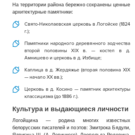
На территории района бережно сохранены ценные
архитектурные памятники:
Свято-Николаевская церковь
в Логойске (1824
г.);
Памятники народного деревянного зодчества
второй половины XIX в. — костел в д.
Амнишево и церковь в д. Избище;
Каплица
в д. Жердяжье (вторая половина XIX
— начало XX вв.);
Церковь
в д. Косино — памятник архитектуры
классицизма (до 1886 г.).
Культура и выдающиеся личности
Логойщина — родина многих известных
белорусских писателей и поэтов: Змитрока Бядули,
Ядвигина Ш. (А. Левицкого), Леопольда Родевича,