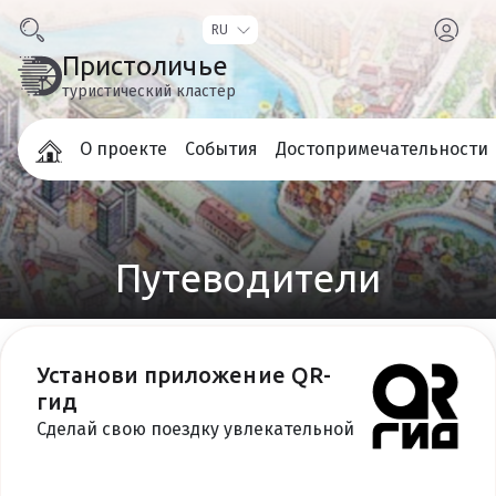
Пристоличье
туристический кластер
О проекте
События
Достопримечательности
Путеводители
Установи приложение QR-
Region Guide Book
гид
Сделай свою поездку увлекательной
Region Guide Book
ВОЗВРАТ К СПИСКУ