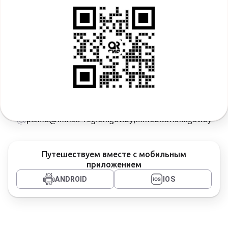
© Туристический кластер «Пристоличье», 2026
г. Минск, ул. Энгельса, 4
+375 17 500-41-37
pisma@minsk-region.gov.by
,
minoblturism.gov.by
Путешествуем вместе с мобильным
приложением
ANDROID
IOS