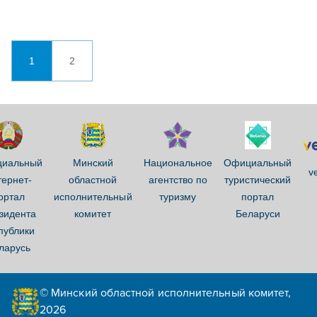
1
2
иальный
Минский
Национальное
Официальный
ve
тернет-
областной
агентство по
туристический
ортал
исполнительный
туризму
портал
зидента
комитет
Беларуси
публики
ларусь
© Минский областной исполнительный комитет,
2026