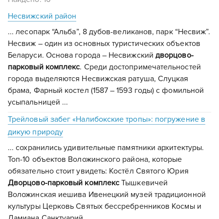
Несвижский район
... лесопарк “Альба”, 8 дубов-великанов, парк “Несвиж”.
Несвиж – один из основных туристических объектов
Беларуси. Основа города – Несвижский
дворцово-
парковый
комплекс
. Среди достопримечательностей
города выделяются Несвижская ратуша, Слуцкая
брама, Фарный костел (1587 – 1593 годы) с фомильной
усыпальницей ...
Трейловый забег «Налибокские тропы»: погружение в
дикую природу
... сохранились удивительные памятники архитектуры.
Топ-10 объектов Воложинского района, которые
обязательно стоит увидеть: Костёл Святого Юрия
Дворцово-парковый
комплекс
Тышкевичей
Воложинская иешива Ивенецкий музей традиционной
культуры Церковь Святых бессребренников Космы и
Дамиана Санктуарий ...