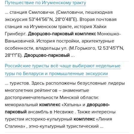
Путешествие по Игуменскому тракту
... станция Смиловичи. (Смиловичи, пешеходная
экскурсия 53°44′56″N, 28°0′48″E). Вторая почтовая
станция на Игуменском тракте, история Хайки
Гринберг.
Дворцово-парковый
комплекс
Монюшко-
Ваньковичей. История постройки, архитектурные
особенности, владельцы ул. (М.Горького, 12 53°45′1″N,
28°1′1″E).
Дворцово-парковый
...
Российские туристы всё чаще выбирают недельные
туры по Беларуси и промышленные экскурсии
... туристов. Здесь расположены безусловные лидеры
многолетних рейтингов – знаменитые
достопримечательности Минской области:
мемориальный
комплекс
«Хатынь» и
дворцово-
парковый
ансамбль в Несвиже . Также интересны
туристам историко-культурный
комплекс
«Линия
Сталина» , этно-культурный туристический ...