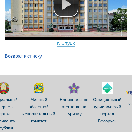
г. Слуцк
Возврат к списку
иальный
Минский
Национальное
Официальный
ve
тернет-
областной
агентство по
туристический
ортал
исполнительный
туризму
портал
зидента
комитет
Беларуси
публики