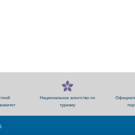
стной
Национальное агентство по
Официаль
комитет
туризму
пор
6