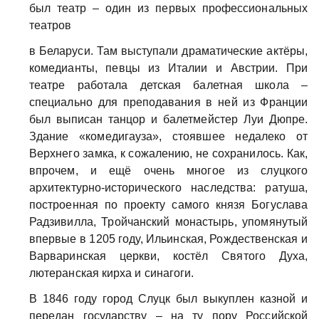
был театр – один из первых профессиональных
театров
в Беларуси. Там выступали драматические актёры,
комедианты, певцы из Италии и Австрии. При
театре работала детская балетная школа –
специально для преподавания в ней из Франции
был выписан танцор и балетмейстер Луи Дюпре.
Здание «комедигауза», стоявшее недалеко от
Верхнего замка, к сожалению, не сохранилось. Как,
впрочем, и ещё очень многое из слуцкого
архитектурно-исторического наследства: ратуша,
построенная по проекту самого князя Богуслава
Радзивилла, Тройчанский монастырь, упомянутый
впервые в 1205 году, Ильинская, Рождественская и
Варваринская церкви, костёл Святого Духа,
лютеранская кирха и синагоги.
В 1846 году город Слуцк был выкуплен казной и
передан государству – на ту пору Российской