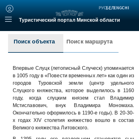
Личный
кабинет
Туристический портал Минской области
Поиск объекта
Поиск маршрута
Впервые Слуцк (летописный Случеск) упоминается
в 1005 году в «Повести временных лет» как один из
городов Туровской земли (центр удельного
Слуцкого княжества, которое выделилось в 1160
году, когда слуцким князем стал Владимир
Мстиславович, внук Владимира Мономаха.
Окончательно оформилось в 1190-е годы). В 20-30-
х годах XIV столетия княжество вошло в состав
Великого княжества Литовского.
В 1395 году его владельцем становится сын