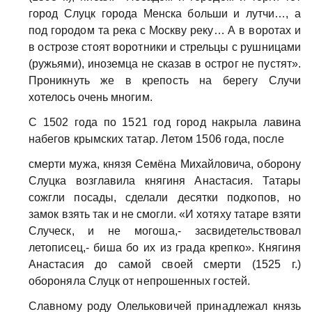
город Слуцк города Менска больши и лутчи…, а
под городом та река с Москву реку… А в воротах и
в острозе стоят воротники и стрельцы с рушницами
(ружьями), иноземца не сказав в острог не пустят».
Проникнуть же в крепость на берегу Случи
хотелось очень многим.
С 1502 года по 1521 год город накрыла лавина
набегов крымских татар. Летом 1506 года, после
смерти мужа, князя Семёна Михайловича, оборону
Слуцка возглавила княгиня Анастасия. Татары
сожгли посады, сделали десятки подкопов, но
замок взять так и не смогли. «И хотяху татаре взяти
Случеск, и не могоша,- засвидетельствовал
летописец,- биша бо их из града крепко». Княгиня
Анастасия до самой своей смерти (1525 г.)
обороняла Слуцк от непрошенных гостей.
Славному роду Олельковичей принадлежал князь