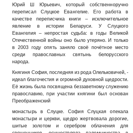
Юрий Ш Юрьевич, который собственноручно
переписал Слуцкое Евангелие. Его работа в
качестве переписчика книги – исключительное
явление в истории Беларуси. У Слуцкого
Евангелия – непростая судьба: в годы Великой
Отечественной войны оно было утеряно. И только
в 2003 году опять заняло своё почётное место
среди православных святынь белорусского
народа.
Княгиня София, последняя из рода Олельковичей, -
идеал благочестия и огромной духовной щедрости.
Её жизнь была посвящена беззаветному служению
православию, при участии княгини был основан
Преображенский
монастырь в Слуцке. София Слуцкая опекала
монастыри и церкви, щедро жертвовала дорогие,
шитые золотом и серебром облачения для
священников, осуществляла паломничества в