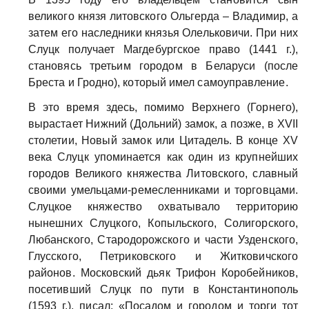
великого князя литовского Ольгерда – Владимир, а
затем его наследники князья Олельковичи. При них
Слуцк получает Магдебургское право (1441 г.),
становясь третьим городом в Беларуси (после
Бреста и Гродно), который имел самоуправление.
В это время здесь, помимо Верхнего (Горнего),
вырастает Нижний (Дольний) замок, а позже, в XVII
столетии, Новый замок или Цитадель. В конце XV
века Слуцк упоминается как один из крупнейших
городов Великого княжества Литовского, славный
своими умельцами-ремесленниками и торговцами.
Слуцкое княжество охватывало территорию
нынешних Слуцкого, Копыльского, Солигорского,
Любанского, Стародорожского и части Узденского,
Глусского, Петриковского и Житковичского
районов. Московский дьяк Трифон Коробейников,
посетивший Слуцк по пути в Константинополь
(1593 г.), писал: «Посадом и городом и торги тот