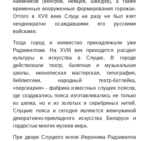
наёмников (венгров, немцев, шведов), а также
временные вооруженные формирования горожан.
Оттого в XVII веке Слуцк ни разу не был взят
неоднократно осаждавшими его русскими
войсками.
Тогда город и княжество принадлежали уже
Радзивиллам. На XVIII век приходится расцвет
культуры и искусства в Слуцке. В городе
действовали театр, балетная и музыкальная
школы, иконописная мастерская, типография,
библиотеки, народный театр-батлейка,
«персиарня» - фабрика известных слуцких поясов,
где создавались пояса изготавливались не только
из шелка, но и из золотых и серебряных нитей.
Слуцкие пояса и сегодня являются жемчужиной
декоративно-прикладного искусства Беларуси и
гордостью многих музеев мира.
При дворе Слуцкого князя Иеронима Радзивилла